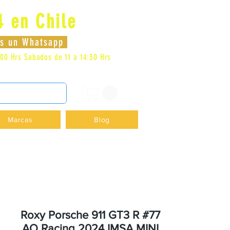
4 en Chile
Iniciar sesión
nos un Whatsapp
:00 Hrs
Sabados de 11 a 14:30 Hrs
DENCIA - +56996413007
Marcas
Blog
Roxy Porsche 911 GT3 R #77
AO Racing 2024 IMSA MINI