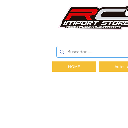
AV.PROVIDENCIA 2348 -
HOME
Autos 