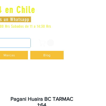
4 en Chile
Iniciar sesión
nos un Whatsapp
:00 Hrs
Sabados de 11 a 14:30 Hrs
DENCIA - +56996413007
Marcas
Blog
Pagani Huaira BC TARMAC
1:64