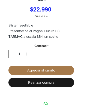
Precio
$22.990
IVA incluido
Blister resellable
Presentamos el Pagani Huaira BC
TARMAC a escala 1:64, un coche
imprescindible para cualquier aficionado a
Cantidad
*
los coches. Esta réplica muy detallada del
emblemático coche deportivo es perfecta
tanto para coleccionistas como para niños.
El tamaño a escala 1:64 hace que sea fácil
Agregar al carrito
de exhibir en estanterías o para jugar con
él, y el embalaje blíster se puede revender,
lo que lo convierte en un gran artículo para
Realizar compra
regalar. Con su elegante diseño y detalles
realistas, este coche a escala impresionará
a los fans del Pagani Huaira BC. ¡Añádelo
a tu colección hoy mismo y experimenta la