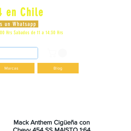
4 en Chile
Iniciar sesión
nos un Whatsapp
:00 Hrs
Sabados de 11 a 14:30 Hrs
DENCIA - +56996413007
Marcas
Blog
Mack Anthem Cigüeña con
Chevy 454 SS MAISTO 1:64