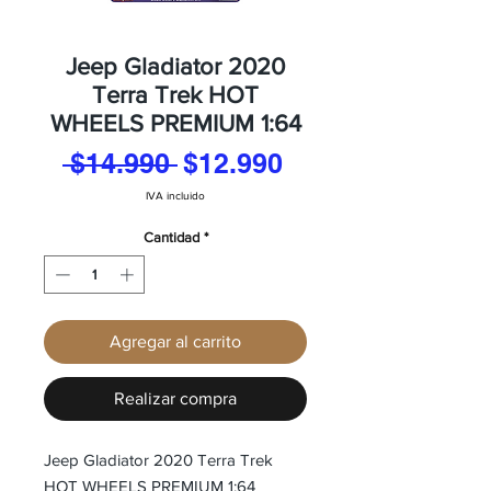
Jeep Gladiator 2020
Terra Trek HOT
WHEELS PREMIUM 1:64
Precio
Precio
 $14.990 
$12.990
de
IVA incluido
oferta
Cantidad
*
Agregar al carrito
Realizar compra
Jeep Gladiator 2020 Terra Trek
HOT WHEELS PREMIUM 1:64