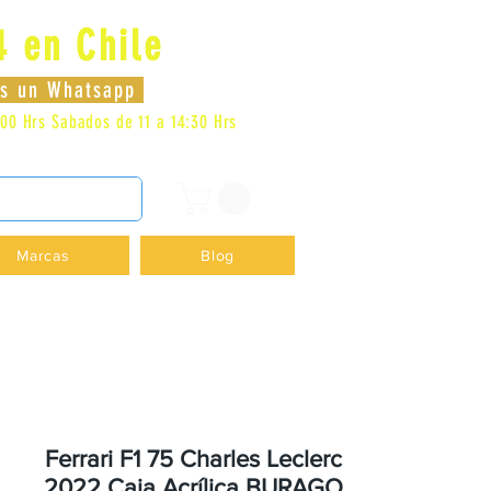
4 en Chile
Iniciar sesión
nos un Whatsapp
:00 Hrs
Sabados de 11 a 14:30 Hrs
DENCIA - +56996413007
Marcas
Blog
Ferrari F1 75 Charles Leclerc
2022 Caja Acrílica BURAGO