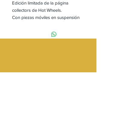
Edición limitada de la página
collectors de Hot Wheels.
Con piezas móviles en suspensión
Caja de lujo
Chevrolet Monte Carlo 1975
Lowraider RLC HOT WHEELS 1:64
Tienda
Providencia 2348 Local 83
Galería Los Pájaros
Metro Los Leones