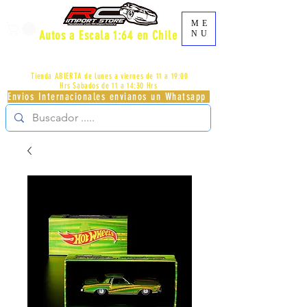
ME
Autos a Escala 1:64 en Chile
NU
AV.PROVIDENCIA 2348 - LOCAL 83 - GALERIA LOS
PÁJAROS - PROVIDENCIA -
+56996413007
Tienda ABIERTA de lunes a viernes de 11 a 19:00
Hrs
Sabados de 11 a 14:30 Hrs
Envios Internacionales envianos un Whatsapp